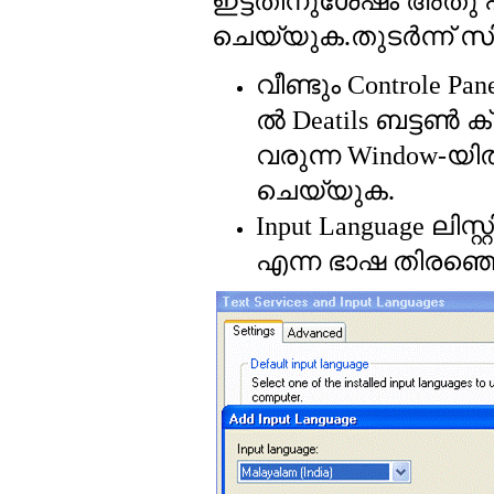
ഇട്ടതിനുശേഷം അതു പൂ
ചെയ്യുക.തുടര്‍ന്ന് സിസ
വീണ്ടും
Controle Pan
ല്‍
ബട്ടണ്‍ ക
Deatils
വരുന്ന
യില
Window-
ചെയ്യുക.
ലിസ്റ്
Input Language
എന്ന ഭാഷ തിരഞ്ഞെ