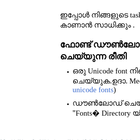
ഇപ്പോള്‍ നിങ്ങളുടെ
tas
കാണാന്‍ സാധിക്കും .
ഫോണ്ട് ഡൗണ്‍ല
ചെയ്യുന്ന രീതി
ഒരു
നിങ
Unicode font
ചെയ്യുക.ഉദാ.
Mee
unicode fonts
)
ഡൗണ്‍ലോഡ് ചെയ
"
യ
Fonts� Directory