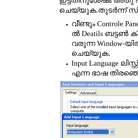
ഇട്ടതിനുശേഷം അതു പൂ
ചെയ്യുക.തുടര്‍ന്ന് സിസ
വീണ്ടും
Controle Pan
ല്‍
ബട്ടണ്‍ ക
Deatils
വരുന്ന
യില
Window-
ചെയ്യുക.
ലിസ്റ്
Input Language
എന്ന ഭാഷ തിരഞ്ഞെ