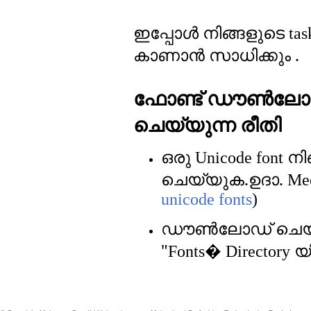
ഇപ്പോള്‍ നിങ്ങളുടെ
tas
കാണാന്‍ സാധിക്കും .
ഫോണ്ട് ഡൗണ്‍ല
ചെയ്യുന്ന രീതി
ഒരു
നിങ
Unicode font
ചെയ്യുക.ഉദാ.
Mee
unicode fonts
)
ഡൗണ്‍ലോഡ് ചെയ
"
യ
Fonts� Directory