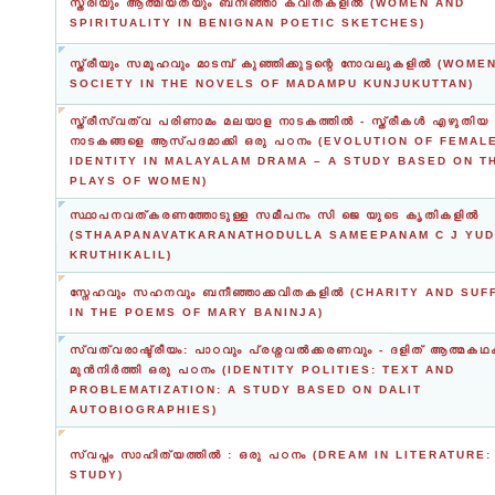
സ്ത്രീയും ആത്മീയതയും ബനീഞ്ഞാ കവിതകളില്‍ (WOMEN AND
SPIRITUALITY IN BENIGNAN POETIC SKETCHES)
സ്ത്രീയും സമൂഹവും മാടമ്പ് കുഞ്ഞിക്കുട്ടന്റെ നോവലുകളില്‍ (WOM
SOCIETY IN THE NOVELS OF MADAMPU KUNJUKUTTAN)
സ്ത്രീസ്വത്വ പരിണാമം മലയാള നാടകത്തില്‍ - സ്ത്രീകള്‍ എഴുതിയ
നാടകങ്ങളെ ആസ്പദമാക്കി ഒരു പഠനം (EVOLUTION OF FEMAL
IDENTITY IN MALAYALAM DRAMA – A STUDY BASED ON T
PLAYS OF WOMEN)
സ്ഥാപനവത്കരണത്തോടുള്ള സമീപനം സി ജെ യുടെ കൃതികളിൽ
(STHAAPANAVATKARANATHODULLA SAMEEPANAM C J YU
KRUTHIKALIL)
സ്നേഹവും സഹനവും ബനീഞ്ഞാക്കവിതകളില്‍ (CHARITY AND SU
IN THE POEMS OF MARY BANINJA)
സ്വത്വരാഷ്ട്രീയം: പാഠവും പ്രശ്നവല്‍ക്കരണവും - ദളിത് ആത്മക
മുന്‍നിര്‍ത്തി ഒരു പഠനം (IDENTITY POLITIES: TEXT AND
PROBLEMATIZATION: A STUDY BASED ON DALIT
AUTOBIOGRAPHIES)
സ്വപ്നം സാഹിത്യത്തില്‍ : ഒരു പഠനം (DREAM IN LITERATURE:
STUDY)