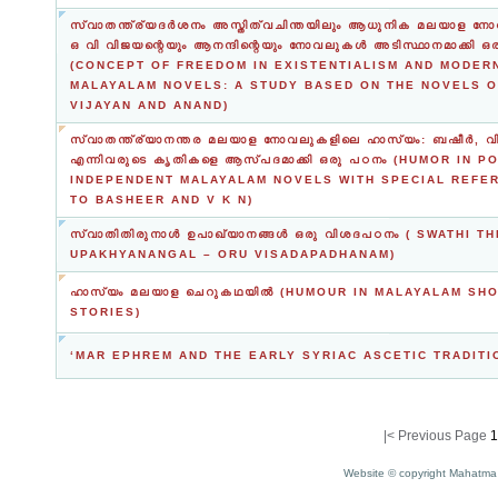
സ്വാതന്ത്ര്യദര്‍ശനം അസ്തിത്വചിന്തയിലും ആധുനിക മലയാള നോ
ഒ വി വിജയന്റെയും ആനന്ദിന്റെയും നോവലുകള്‍ അടിസ്ഥാനമാക്കി ഒ
(CONCEPT OF FREEDOM IN EXISTENTIALISM AND MODER
MALAYALAM NOVELS: A STUDY BASED ON THE NOVELS O
VIJAYAN AND ANAND)
സ്വാതന്ത്ര്യാനന്തര മലയാള നോവലുകളിലെ ഹാസ്യം: ബഷീര്‍, വി
എന്നിവരുടെ കൃതികളെ ആസ്പദമാക്കി ഒരു പഠനം (HUMOR IN P
INDEPENDENT MALAYALAM NOVELS WITH SPECIAL REFE
TO BASHEER AND V K N)
സ്വാതിതിരുനാൾ ഉപാഖ്യാനങ്ങൾ ഒരു വിശദപഠനം ( SWATHI T
UPAKHYANANGAL – ORU VISADAPADHANAM)
ഹാസ്യം മലയാള ചെറുകഥയില്‍ (HUMOUR IN MALAYALAM SH
STORIES)
‘MAR EPHREM AND THE EARLY SYRIAC ASCETIC TRADITI
|<
Previous Page
1
Website © copyright Mahatma 