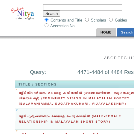
Contents and Title
Scholars
Guides
Accession No
HOME
Search
A
B
C
D
E
F
G
H
I
Query:
4471-4484 of 4484 Res
TITLE / SECTIONS
സ്ത്രീത്വദര്‍ശനം മലയാള കവിതയില്‍ (ബാലാമണിയമ്മ, സുഗതകുമാ
വിജയലക്ഷ്മി) (FEMININITY VISION IN MALAYALAM POETRY
(BALAMANIAMMA, SUGATHAKUMARI, VIJAYALAKSHMY)
സ്ത്രീപുരുഷബന്ധം മലയാള ചെറുകഥയില്‍ (MALE-FEMALE
RELATIONSHIP IN MALAYALAM SHORT STORY)