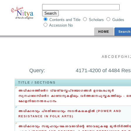
Contents and Title
Scholars
Guides
Accession No
HOME
Search
A
B
C
D
E
F
G
H
I
Query:
4171-4200 of 4484 Res
TITLE / SECTIONS
അധികാരത്തിൻെറ വ്യത്യസ്തപ്രയോഗങ്ങൾ ഉദയംപേരൂർ
സുനഹദോസിൻെറ കാനോനുകളിലും വർത്തമാനപുസ്തകത്തിലും - ഒര
കോളനിയാനന്തരപഠനം
അധികാരവും പ്രതിരോധവും നാടന്‍കലകളില്‍ (POWER AND
RESISTANCE IN FOLK ARTS)
അധികാരവും സമൂഹവും፡കേശവദേവിന്റെ നോവലുകളെ മുൻനിർത്തിയ