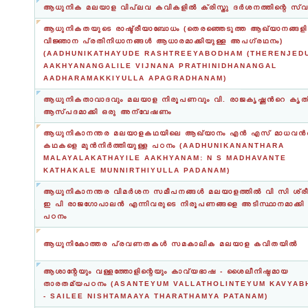
ആധുനിക മലയാള വിപ്ലവ കവികളിൽ ക്രിസ്തു ദർശനത്തിന്റെ സ്വ
ആധുനികതയുടെ രാഷ്ട്രീയാബോധം (തെരഞ്ഞെടുത്ത ആഖ്യാനങ്ങള
വിജ്ഞാന പ്രതിനിധാനങ്ങള്‍ ആധാരമാക്കിയുള്ള അപഗ്രഥനം)
(AADHUNIKATHAYUDE RASHTREEYABODHAM (THERENJED
AAKHYANANGALILE VIJNANA PRATHINIDHANANGAL
AADHARAMAKKIYULLA APAGRADHANAM)
ആധുനികതാവാദവും മലയാള നിരൂപണവും വി. രാജകൃഷ്ണൻറെ കൃ
ആസ്പദമാക്കി ഒരു അന്വേഷണം
ആധുനികാനന്തര മലയാളകഥയിലെ ആഖ്യാനം എൻ എസ് മാധവൻ
കഥകളെ മുൻനിർത്തിയുള്ള പഠനം (AADHUNIKANANTHARA
MALAYALAKATHAYILE AAKHYANAM: N S MADHAVANTE
KATHAKALE MUNNIRTHIYULLA PADANAM)
ആധുനികാനന്തര വിമർശന സമീപനങ്ങൾ മലയാളത്തിൽ വി സി ശ്ര
ഇ പി രാജഗോപാലൻ എന്നിവരുടെ നിരൂപണങ്ങളെ അടിസ്ഥാനമാക്കി
പഠനം
ആധുനികോത്തര പ്രവണതകൾ സമകാലിക മലയാള കവിതയിൽ
ആശാന്റേയും വള്ളത്തോളിന്റെയും കാവ്യഭാഷ - ശൈലീനിഷ്ഠമായ
താരതമ്യപഠനം (ASANTEYUM VALLATHOLINTEYUM KAVYAB
- SAILEE NISHTAMAAYA THARATHAMYA PATANAM)