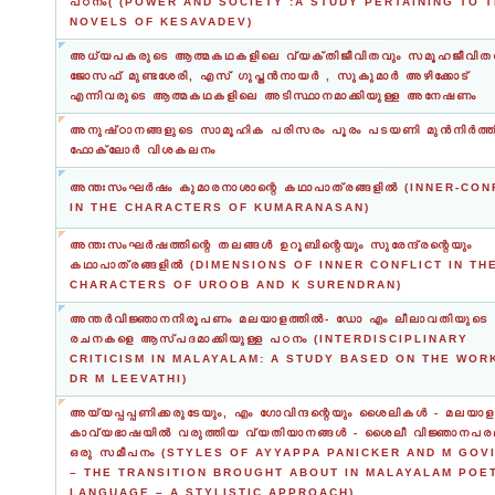
പഠനം( (POWER AND SOCIETY :A STUDY PERTAINING TO 
NOVELS OF KESAVADEV)
അധ്യപകരുടെ ആത്മകഥകളിലെ വ്യക്തിജീവിതവും സമൂഹജീവിതവ
ജോസഫ് മുണ്ടശേരി, എസ് ഗുപ്തൻനായർ , സുകുമാർ അഴിക്കോട്
എന്നിവരുടെ ആത്മകഥകളിലെ അടിസ്ഥാനമാക്കിയുള്ള അനേഷണം
അനുഷ്‌ഠാനങ്ങളുടെ സാമൂഹിക പരിസരം പൂരം പടയണി മുൻനിർത്തി
ഫോക്‌ലോർ വിശകലനം
അന്തഃസംഘര്‍ഷം കുമാരനാശാന്റെ കഥാപാത്രങ്ങളില്‍‌ (INNER-CO
IN THE CHARACTERS OF KUMARANASAN)
അന്തഃസംഘര്‍ഷത്തിന്റെ തലങ്ങള്‍ ഉറൂബിന്റെയും സുരേന്ദ്രന്റെയും
കഥാപാത്രങ്ങളില്‍ (DIMENSIONS OF INNER CONFLICT IN TH
CHARACTERS OF UROOB AND K SURENDRAN)
അന്തർവിജ്ഞാനനിരൂപണം മലയാളത്തിൽ- ഡോ എം ലീലാവതിയുടെ
രചനകളെ ആസ്പദമാക്കിയുള്ള പഠനം (INTERDISCIPLINARY
CRITICISM IN MALAYALAM: A STUDY BASED ON THE WOR
DR M LEEVATHI)
അയ്യപ്പപ്പണിക്കരുടേയും, എം ഗോവിന്ദന്റെയും ശൈലികള്‍ - മലയാള
കാവ്യഭാഷയില്‍ വരുത്തിയ വ്യതിയാനങ്ങള്‍ - ശൈലീ വിജ്ഞാനപ
ഒരു സമീപനം (STYLES OF AYYAPPA PANICKER AND M GOV
– THE TRANSITION BROUGHT ABOUT IN MALAYALAM POE
LANGUAGE – A STYLISTIC APPROACH)