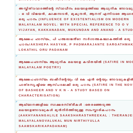
അസ്തിത്വവാദത്തിന്റെ സ്വാധീനം മലയാളത്തിലെ ആധുനിക നോവലു
- ഒ വി വിജയന്‍, കാക്കനാടന്‍, മുകുന്ദന്‍, ആനന്ദ് എന്നിവരെ ആധാര
ഒരു പഠനം (INFLUENCE OF EXISTENTIALISM ON MODERN
MALAYALAM NOVEL: WITH SPECIAL REFERENCE TO O V
VIJAYAN, KAKKANADAN, MUKUNDAN AND ANAND - A STUD
ആക്ഷേപ ഹാസ്യം, പി പത്മരാജൻ്റെ സർഗാത്മകലോകത്തിൽ ഒരു
പഠനം/AKSHEPA HASYAM, P PADMARAJANTE SARGATHMA
LOKATHIL ORU PADANAM
ആക്ഷേപഹാസ്യം ആധുനിക മലയാള കവിതയില്‍ (SATIRE IN M
MALAYALAM POETRY)
ആക്ഷേപഹാസ്യം ബഷീറിന്റെയും വി കെ എന്‍ ന്റെയും നോവലുകളില്
പാത്രസൃഷ്ടിയെ ആസ്പദമാക്കി ഒരു പഠനം (SATIRE IN THE NO
OF BASHEER AND V K N - A STUDY BASED ON
CHARACTERISATION)
ആഖ്യാനങ്ങളിലെ സാക്ഷരസ്‌ത്രീകൾ :തെരഞ്ഞെടുത്ത
മലയാളനോവലുകൾ മുൻനിർത്തിയുള്ള സാംസ്കാരികപഠനം
(AAKHYANANGALILE SAAKSHARASTHREEKAL : THERANJ
MALAYALANOVALUKAL MUN NIRTHIYULLA
SAAMSKARIKAPADANAM)