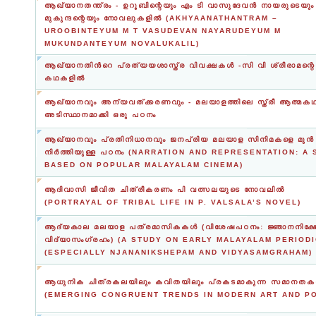
ആഖ്യാനതന്ത്രം - ഉറൂബിന്റെയും എം ടി വാസുദേവന്‍ നായരുടെയു
മുകുന്ദന്റെയും നോവലുകളില്‍ (AKHYAANATHANTRAM –
UROOBINTEYUM M T VASUDEVAN NAYARUDEYUM M
MUKUNDANTEYUM NOVALUKALIL)
ആഖ്യാനതിൻറെ പ്രത്യയശാസ്ത്ര വിവക്ഷകൾ -സി വി ശ്രീരാമന്റെ
കഥകളിൽ
ആഖ്യാനവും അന്യവത്ക്കരണവും - മലയാളത്തിലെ സ്ത്രീ ആത്മ
അടിസ്ഥാനമാക്കി ഒരു പഠനം
ആഖ്യാനവും പ്രതിനിധാനവും ജനപ്രിയ മലയാള സിനിമകളെ മുന്‍
നിര്‍ത്തിയുള്ള പഠനം (NARRATION AND REPRESENTATION: A
BASED ON POPULAR MALAYALAM CINEMA)
ആദിവാസി ജീവിത ചിത്രീകരണം പി വത്സലയുടെ നോവലിൽ
(PORTRAYAL OF TRIBAL LIFE IN P. VALSALA’S NOVEL)
ആദ്യകാല മലയാള പത്രമാസികകള്‍ (വിശേ‍ഷപഠനം: ജ്ഞാനനിക്ഷ
വിദ്യാസംഗ്രഹം) (A STUDY ON EARLY MALAYALAM PERIOD
(ESPECIALLY NJANANIKSHEPAM AND VIDYASAMGRAHAM)
ആധുനിക ചിത്രകലയിലും കവിതയിലും പ്രകടമാകുന്ന സമാനതകള
(EMERGING CONGRUENT TRENDS IN MODERN ART AND P