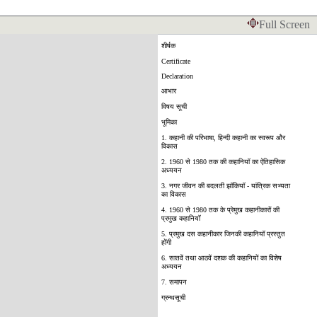
Full Screen
शीर्षक
Certificate
Declaration
आभार
विषय सूची
भूमिका
1. कहानी की परिभाषा, हिन्दी कहानी का स्वरूप और
विकास
2. 1960 से 1980 तक की कहानियॉ का ऐतिहासिक
अध्ययन
3. नगर जीवन की बदलती झॉकियॉ - यांत्रिक सभ्यता
का विकास
4. 1960 से 1980 तक के प्रेमुख कहानीकारों की
प्रमुख कहानियॉ
5. प्रमुख दस कहानीकार जिनकी कहानियॉ प्रस्तुत
होंगी
6. सातवें तथा आठवें दशक की कहानियों का विशेष
अध्ययन
7. समापन
ग्रन्थसूची