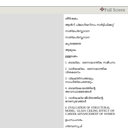
Full Screen
ശീർഷകം
ആൻറി പ്ലേഗിയറിസം സർട്ടിഫിക്കറ്റ്
സത്യപ്രസ്താവന
സത്യപ്രസ്താവന
കൃതജ്ഞത
ആമുഖം
ഉള്ളടക്കം
1. ബാല്യം : സൈദ്ധാന്തിക സമീപനം
2. വാർദ്ധക്യം : സൈദ്ധാന്തിക
വിശകലനം
3. വ്യക്തിസത്തയും
സാഹിത്യപരതയും
4. ബാല്യകാലത്തിന്റെ
അവസ്ഥാഭേതങ്ങൾ
5. വാർദ്ധക്യ ജീവിതത്തിന്റെ
നേരനുഭവങ്ങൾ
6. EVALUATION OF STRUCTURAL
MODEL: GLASS CEILING EFFECT ON
CAREER ADVANCEMENT OF WOMEN
ഉപസംഹാരം
ഗ്രന്ഥസൂചി