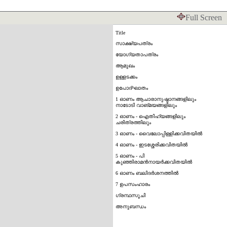
Full Screen
Title
സാക്ഷ്യപത്രം
യോഗ്യതാപത്രം
ആമുഖം
ഉള്ളടക്കം
ഉപോദ്ഘാതം
1 ഓണം ആചാരാനുഷ്ഠാനങ്ങളിലും
നാടോടി വാങ്മയങ്ങളിലും
2 ഓണം - ഐതിഹ്യങ്ങളിലും
ചരിത്രത്തിലും
3 ഓണം - വൈലോപ്പിള്ളിക്കവിതയില്‍
4 ഓണം - ഇടശ്ശേരിക്കവിതയില്‍
5 ഓണം - പി
കു‍ഞ്ഞിരാമന്‍നായര്‍ക്കവിതയില്‍
6 ഓണം ബലിദര്‍ശനത്തില്‍
7 ഉപസംഹാരം
ഗ്രന്ഥസൂചി
അനുബന്ധം